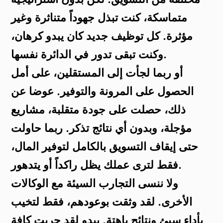
متماسكة، كنت تبذل جهوداً متناثرة وغير
مؤثرة. كل توظيف جديد كان يبدو كرهان،
وكنت تبقى تدور في الدائرة نفسها.
أو ربما لجأت إلى المستقلين، على أمل
الحصول على المرونة والتوفير. عوضا عن
ذلك، حصلت على جودة متقلبة، مشاريع
مؤجلة، وبدون أي نتائج تذكر. ربما حاولت
حتى إيقاف التسويق بالكامل لتوفير المال،
فقط لترى عملك يظل راكداً أو يتدهور.
ولا ننسى التجارب السيئة مع الوكالات
الأخرى. لقد وثقت بوعودهم، فقط لتخيب
بأداء سيئ ونتائج باهتة. يبدو لقد جربت كافة