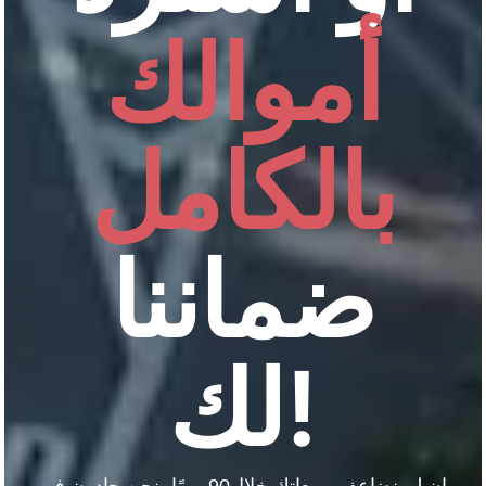
أموالك
بالكامل
ضماننا
لك!​
إن لم نضاعف مبيعاتك خلال90 يومًا، نحن جادون في